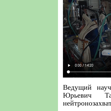
Ведущий нау
Юрьевич Т
нейтронозахват