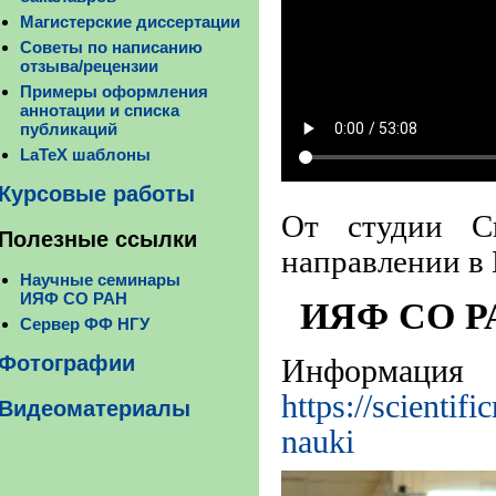
Магистерские диссертации
Советы по написанию
отзыва/рецензии
Примеры оформления
аннотации и списка
публикаций
LaTeX шаблоны
Курсовые работы
От студии С
Полезные ссылки
направлении в
Научные семинары
ИЯФ СО РАН
ИЯФ СО РАН
Сервер ФФ НГУ
Фотографии
Информация 
https://scientif
Видеоматериалы
nauki